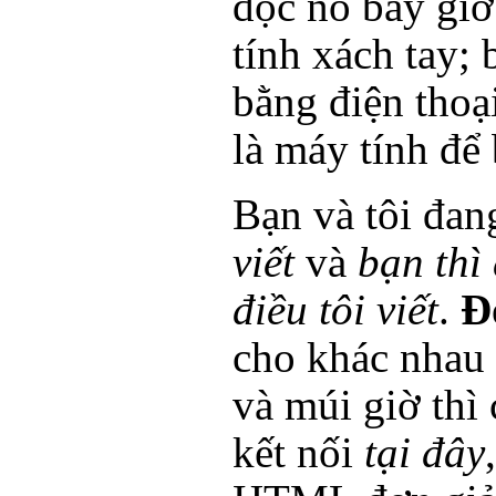
đọc nó bây giờ
tính xách tay;
bằng điện thoạ
là máy tính để 
Bạn và tôi đang
viết
và
bạn thì
điều tôi viết
.
Đ
cho khác nhau v
và múi giờ thì 
kết nối
tại đây