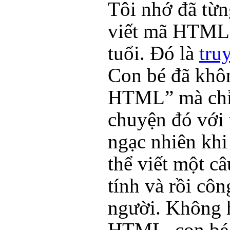
Tôi nhớ đã từn
viết mã HTML đ
tuổi. Đó là
tru
Con bé đã khôn
HTML” mà chỉ 
chuyện đó với t
ngạc nhiên khi
thể viết một c
tính và rồi côn
người. Không 
HTML, con bé 