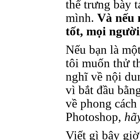
thể trưng bày 
mình.
Và nếu 
tốt, mọi người
Nếu bạn là một
tôi muốn thử t
nghĩ về nội du
vì bắt đầu bằ
về phong cách
Photoshop,
hã
Viết gì bây gi