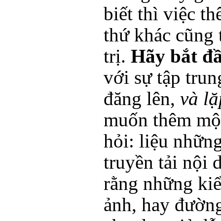
biết thì việc t
thứ khác cũng 
trị.
Hãy bắt đ
với sự tập trun
đăng lên,
và lặ
muốn thêm một 
hỏi: liệu nhữn
truyền tải nội
rằng những kiể
ảnh, hay đường