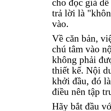
cho đọc giả dễ
trả lời là "khô
vào.
Về căn bản, vi
chú tâm vào n
không phải đư
thiết kế. Nội d
khởi đầu, đó là
điều nên tập tr
Hãy bắt đầu vớ